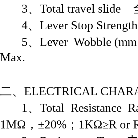
3、Total travel sli
4、Lever Stop Stren
5、Lever Wobble (mm
Max.
二、ELECTRICAL CHAR
1、Total Resistanc
1MΩ，±20%；1KΩ≥R or 