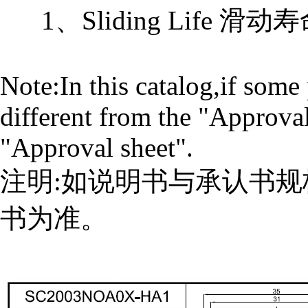
1、Sliding Life 滑动寿命：
Note:In this catalog,if some
different from the "Approval
"Approval sheet".
注明:如说明书与承认书
书为准。