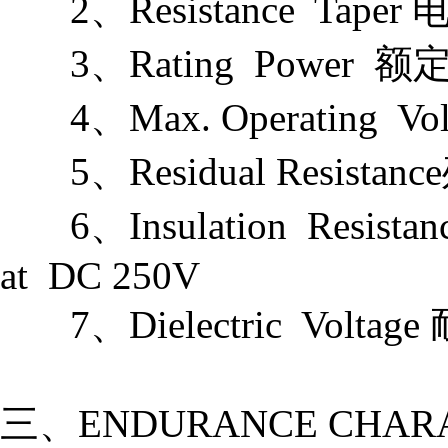
2、Resistance Tape
3、Rating Power 额
4、Max. Operating V
5、Residual Resistan
6、Insulation Resista
at DC 250V
7、Dielectric Voltage 
三、ENDURANCE CHAR