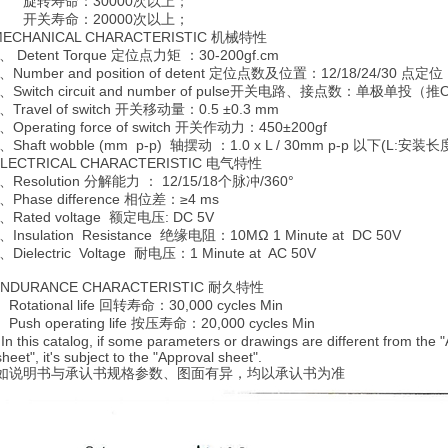
寿命：30000次以上；
寿命：20000次以上；
ECHANICAL CHARACTERISTIC 机械特性
etent Torque 定位点力矩 ：30-200gf.cm
mber and position of detent 定位点数及位置：12/18/24/30 点定位
witch circuit and number of pulse开关电路、接点数：单极单投（推
avel of switch 开关移动量：0.5 ±0.3 mm
erating force of switch 开关作动力：450±200gf
aft wobble (mm p-p) 轴摆动 ：1.0 x L / 30mm p-p 以下(L:安装长度
LECTRICAL CHARACTERISTIC 电气特性
solution 分解能力 ： 12/15/18个脉冲/360°
ase difference 相位差：≥4 ms
ated voltage 额定电压: DC 5V
sulation Resistance 绝缘电阻：10MΩ 1 Minute at DC 50V
electric Voltage 耐电压：1 Minute at AC 50V
NDURANCE CHARACTERISTIC 耐久特性
tational life 回转寿命：30,000 cycles Min
sh operating life 按压寿命：20,000 cycles Min
 In this catalog, if some parameters or drawings are different from th
", it's subject to the "Approval sheet".
:如说明书与承认书规格参数、图面有异，均以承认书为准