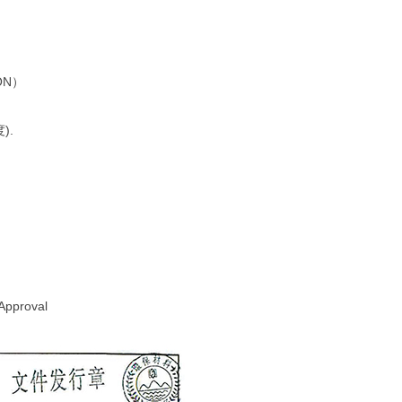
ON）
).
e "Approval