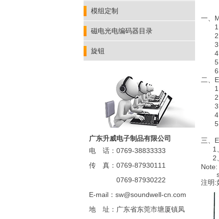
旋转
开关
模组定制
一、M
1、 D
磁电光电编码器目录
2、Nu
3、S
旋钮
4、Tr
5、Op
6、Sh
二、E
1、Re
2、Ph
3、R
4、In
5、Di
广东升威电子制品有限公司
三、E
1、Ro
电 话：0769-38833333
2、Pu
传 真：0769-87930111
Note:
sheet
0769-87930222
注明
E-mail：sw@soundwell-cn.com
地 址：广东省东莞市塘厦镇凤