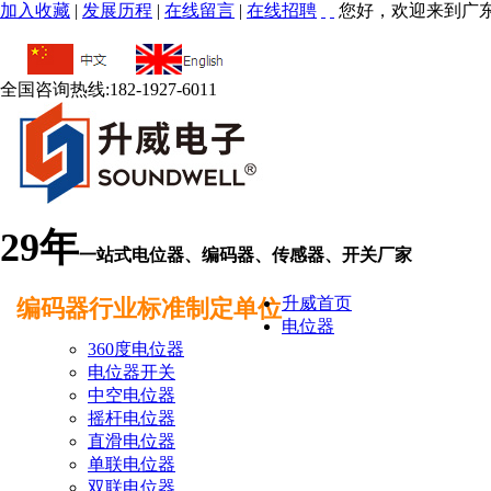
加入收藏
|
发展历程
|
在线留言
|
在线招聘
您好，欢迎来到广
全国咨询热线:
182-1927-6011
29年
一站式电位器、编码器、传感器、开关厂家
升威首页
编码器行业标准制定单位
电位器
360度电位器
电位器开关
中空电位器
摇杆电位器
直滑电位器
单联电位器
双联电位器