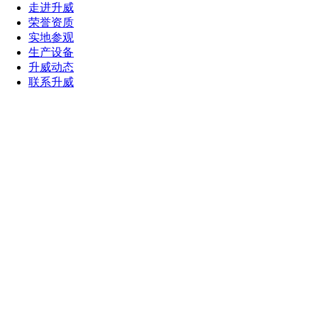
走进升威
荣誉资质
实地参观
生产设备
升威动态
联系升威