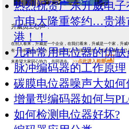
热烈祝贺广东升威电子
市电大隆重签约…贵港
升威员工心声：
港！！
在别人看来，升威是一个企业，在我们看来，升威是一个家，升威
几种常用电位器的优缺
有一份积极向上的心，对生活和工作充满着激情，感谢升威给自己
>>
点此进入相册
来希望大家同心协力，共同进步。
脉冲编码器的工作原理
碳膜电位器噪声大如何
增量型编码器如何与PL
如何检测电位器好坏?