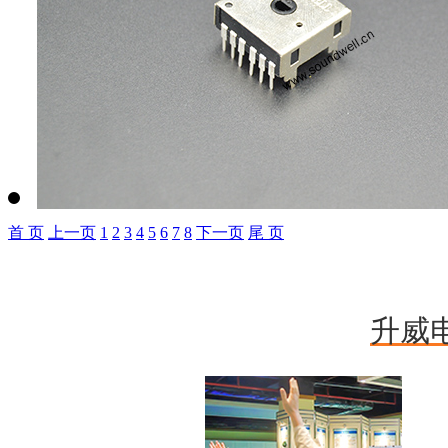
首 页
上一页
1
2
3
4
5
6
7
8
下一页
尾 页
升威
增量型编码器开关ec11