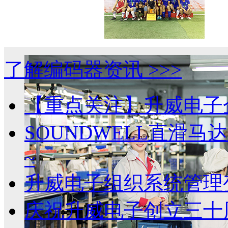
了解编码器资讯 >>>
健康.成长
【重点关注】升威电子
SOUNDWELL直滑
MD58带LED显示多功能模组
~
升威电子组织系统管理
庆祝升威电子创立三十