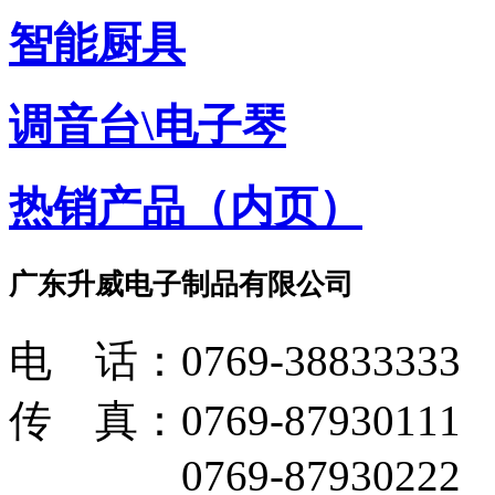
智能厨具
调音台\电子琴
热销产品（内页）
广东升威电子制品有限公司
电 话：0769-38833333
MD5001电容式旋钮
传 真：0769-87930111
0769-87930222