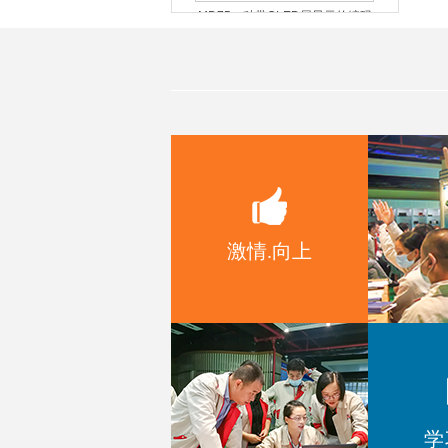
器模组
MD54一种带数码管显示的编码器
模组
激情.向上
MD52带OLED显示旋钮模组
学