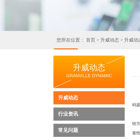
您所在位置：
首页
>
升威动态
>
升威动
升威动态
GRANVILLE DYNAMIC
升威动态
码器
行业资讯
转
常见问题
靠