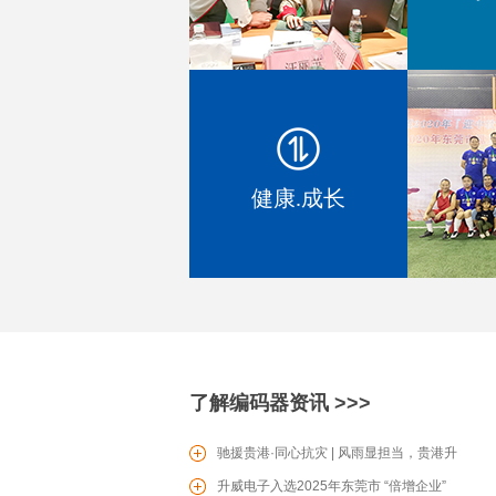
EC1604 增量型编码器
健康.成长
SV0601滑动型电位器
了解编码器资讯 >>>
PT16电位器
驰援贵港·同心抗灾 | 风雨显担当，贵港升
威爱心驰援贵港防汛一线
升威电子入选2025年东莞市 “倍增企业”