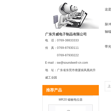
一
这
二、
脉冲
轴端
广东升威电子制品有限公司
三
电 话：0769-38833333
带
传 真：0769-87930111
MR22 磁敏电位器
0769-87930222
四
E-mail：sw@soundwell-cn.com
五
地 址：广东省东莞市塘厦镇凤凰岗升
威工业园
上
推荐产品
MR20 磁敏电位器