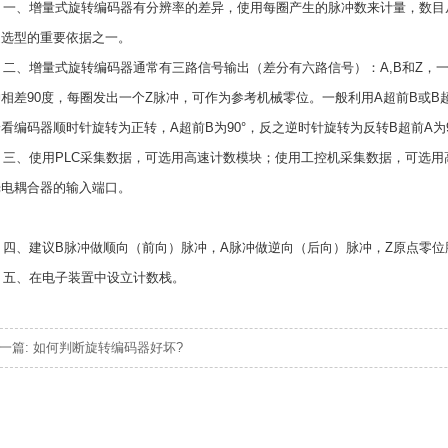
、增量式旋转编码器有分辨率的差异，使用每圈产生的脉冲数来计量，数目从6
是选型的重要依据之一。
增量式旋转编码器通常有三路信号输出（差分有六路信号）：A,B和Z，一般采
相差90度，每圈发出一个Z脉冲，可作为参考机械零位。一般利用A超前B或
看编码器顺时针旋转为正转，A超前B为90°，反之逆时针旋转为反转B超前A为
、使用PLC采集数据，可选用高速计数模块；使用工控机采集数据，可选用
光电耦合器的输入端口。
、建议B脉冲做顺向（前向）脉冲，A脉冲做逆向（后向）脉冲，Z原点零位
、在电子装置中设立计数栈。
一篇: 如何判断旋转编码器好坏?