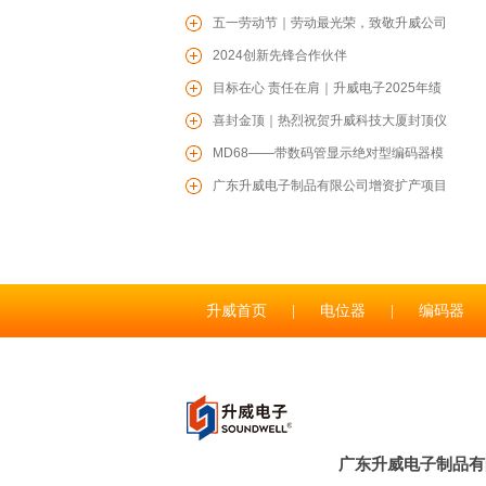
名单
五一劳动节｜劳动最光荣，致敬升威公司
每一位辛勤的劳动者！
2024创新先锋合作伙伴
目标在心 责任在肩｜升威电子2025年绩
效目标责任书签约仪式圆满召开
喜封金顶｜热烈祝贺升威科技大厦封顶仪
TS06轻触开关
式圆满举行
MD68——带数码管显示绝对型编码器模
组
广东升威电子制品有限公司增资扩产项目
开工仪式圆满收官
升威首页
|
电位器
|
编码器
RS1706塑胶轴旋转多路开关
联系升威
|
广东升威电子制品有