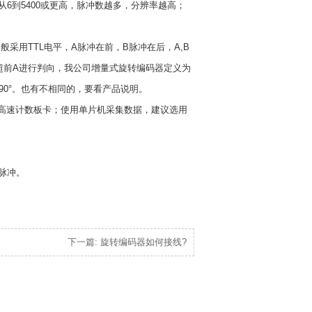
到5400或更高，脉冲数越多，分辨率越高；
用TTL电平，A脉冲在前，B脉冲在后，A,B
B超前A进行判向，我公司增量式旋转编码器定义为
90°。也有不相同的，要看产品说明。
高速计数板卡；使用单片机采集数据，建议选用
脉冲。
下一篇: 旋转编码器如何接线?