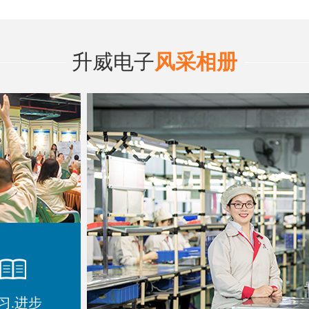
升威电子
风采相册
习.进步