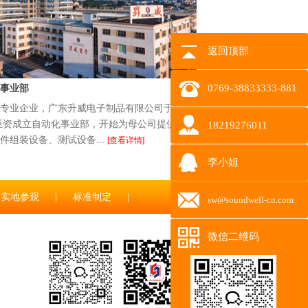
返回顶部
事业部
0769-38833333-881
专业企业，广东升威电子制品有限公司于
花巨资成立自动化事业部，开始为母公司提供全
18219276011
件组装设备、测试设备...
[查看详情]
李小姐
实地参观
|
标准制定
|
sw@soundwell-cn.com
微信二维码