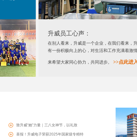
升威员工心声：
在别人看来，升威是一个企业，在我们看来，
有一份积极向上的心，对生活和工作充满着激
>>
点此进
来希望大家同心协力，共同进步。
致升威“她”力量｜三八女神节，以礼致
暖，共赴芳华
喜报！升威电子荣获2025年国家级专精特