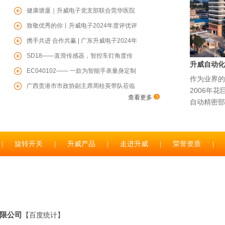
新“小巨人”企业
健康塘厦｜升威电子党支部联合莞华医院
党支部开展“两企三新”党建联学共建、健
致敬优秀的你丨升威电子2024年度评优评
康联盟活动
先表彰大会圆满举行
携手共进 合作共赢 | 广东升威电子2024年
度供应商赋能培训会圆满成功
SD18——直滑传感器，智控车灯角度传
升威自动化
感器，为您保驾护航
EC040102—— 一款为智能手表量身定制
作为业界的
的增量型编码器
广西贵港市市政协副主席周桂英带队莅临
2006年
查看更多
升威电子参观考察
自动精密部
|
旋转开关
|
升威产品
|
走进升威
|
荣誉资质
|
限公司
【
百度统计
】