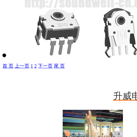
首 页
上一页
1
2
下一页
尾 页
SD18直滑传感器
升威