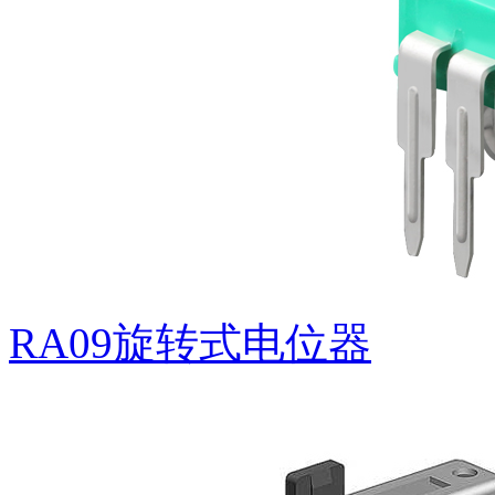
RA09旋转式电位器
RP27十档按压旋转开关(定制品)