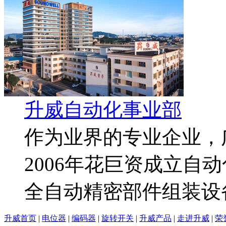
增量型编码器开关ec11
升威自动化事业部
作为业界的专业企业，
2006年花巨资成立自
全自动精密部件组装设备
升威首页
|
电位器
|
编码器
|
旋转开关
|
升威产品
|
走进升威
|
荣