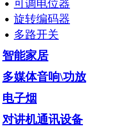
可调电位器
旋转编码器
多路开关
智能家居
多媒体音响\功放
MD5001电容式旋钮
MD58带LED显示多功能模组
电子烟
对讲机通讯设备