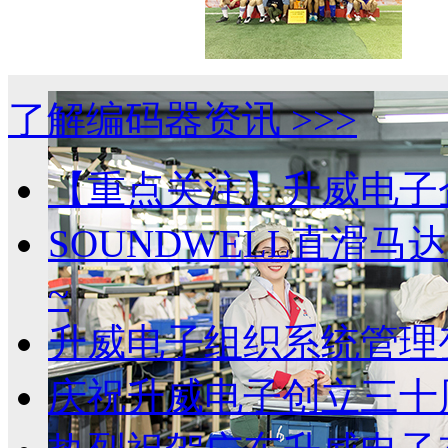
了解编码器资讯 >>>
健康.成长
【重点关注】升威电子
EC50中空编码器
SOUNDWELL直滑
~
升威电子组织系统管理
庆祝升威电子创立三十