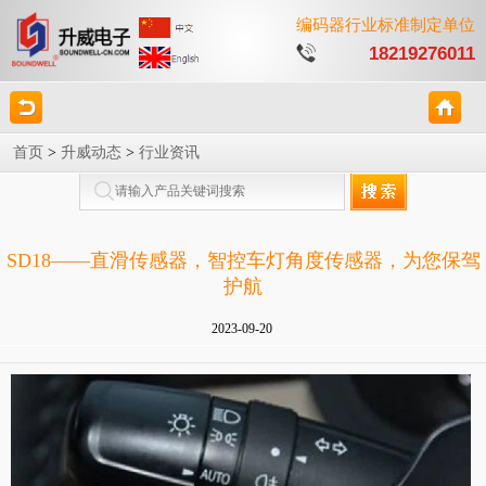
编码器行业标准制定单位
18219276011
首页
>
升威动态
>
行业资讯
SD18——直滑传感器，智控车灯角度传感器，为您保驾
护航
2023-09-20