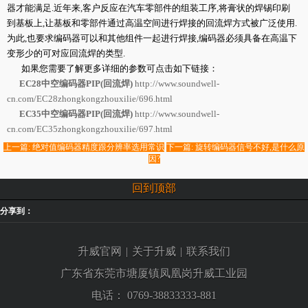
器才能满足.近年来,客户反应在汽车零部件的组装工序,将膏状的焊锡印刷
到基板上,让基板和零部件通过高温空间进行焊接的回流焊方式被广泛使用.
为此,也要求编码器可以和其他组件一起进行焊接,编码器必须具备在高温下
变形少的可对应回流焊的类型.
如果您需要了解更多详细的参数可点击如下链接：
EC28中空编码器PIP(回流焊)
http://www.soundwell-
cn.com/EC28zhongkongzhouxilie/696.html
EC35中空编码器PIP(回流焊)
http://www.soundwell-
cn.com/EC35zhongkongzhouxilie/697.html
上一篇: 绝对值编码器精度跟分辨率选用常识
下一篇: 旋转编码器信号不好,是什么原
因?
回到顶部
分享到：
升威官网
|
关于升威
|
联系我们
广东省东莞市塘厦镇凤凰岗升威工业园
电话：
0769-38833333-881