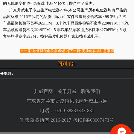
的无规则变化也引起输出电压的起伏，即产生了噪声。
广东升威电子专业生产电位器27年,本公司生产所有电位器均有严格的
品质标准,2016年我们的品质目标为:1.零件製造批次合格率≥ 99.3%；2.汽
车品最终检验不良率≤65PPM；3.非汽车品最终检验不良率≤200PPM；4.汽
车品顾客退货不良率≤9PPM；5.非汽车品顾客退货不良率≤270PPM；6.顾
客平均满意度≥93分。找好品质电位器厂家就找升威电子.
上一篇: 如何避免电位器虚焊？
下一篇: 更换电位器注意事项
回到顶部
分享到：
升威官网
|
关于升威
|
联系我们
广东省东莞市塘厦镇凤凰岗升威工业园
电话：
0769-38833333-881
升威 版权所有 2016-2017
粤ICP备08007473号