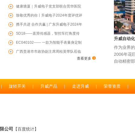
新“小巨人”企业
健康塘厦｜升威电子党支部联合莞华医院
党支部开展“两企三新”党建联学共建、健
致敬优秀的你丨升威电子2024年度评优评
康联盟活动
先表彰大会圆满举行
携手共进 合作共赢 | 广东升威电子2024年
度供应商赋能培训会圆满成功
SD18——直滑传感器，智控车灯角度传
升威自动化
感器，为您保驾护航
EC040102—— 一款为智能手表量身定制
作为业界的
的增量型编码器
广西贵港市市政协副主席周桂英带队莅临
2006年
查看更多
升威电子参观考察
自动精密部
|
旋转开关
|
升威产品
|
走进升威
|
荣誉资质
|
限公司
【
百度统计
】