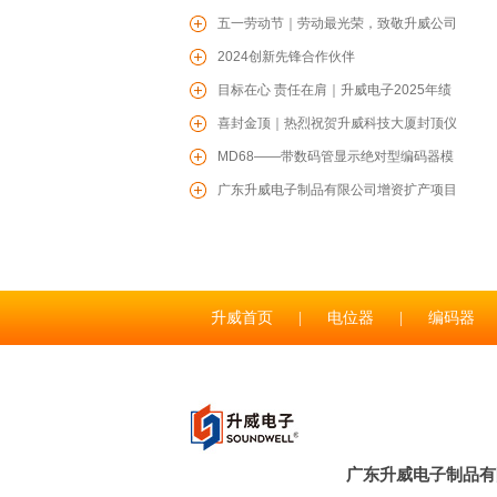
名单
五一劳动节｜劳动最光荣，致敬升威公司
每一位辛勤的劳动者！
2024创新先锋合作伙伴
目标在心 责任在肩｜升威电子2025年绩
效目标责任书签约仪式圆满召开
喜封金顶｜热烈祝贺升威科技大厦封顶仪
式圆满举行
MD68——带数码管显示绝对型编码器模
RS1706塑胶轴旋转多路开关
组
广东升威电子制品有限公司增资扩产项目
开工仪式圆满收官
升威首页
|
电位器
|
编码器
RS1705塑胶轴旋转多路开关
联系升威
|
广东升威电子制品有