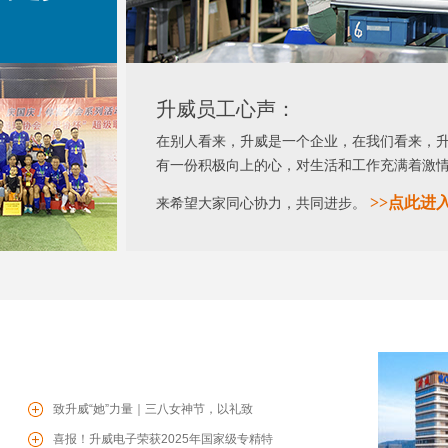
升威员工心声：
在别人看来，升威是一个企业，在我们看来，
有一份积极向上的心，对生活和工作充满着激
>>
点此进
来希望大家同心协力，共同进步。
致升威“她”力量｜三八女神节，以礼致
暖，共赴芳华
喜报！升威电子荣获2025年国家级专精特