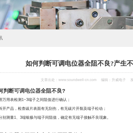
讯
如何判断可调电位器全阻不良?产生不
文章出处：www.soundwell-cn.com
编辑：升威电子
发
何判断
可调电位器
全阻不良?
用万用表检测1~3端子之间阻值进行确认；
、拆开产品，检查碳片表面有无刮伤，有无碳片开裂及端子松动；
分别测量1、3端银极与端子间阻值，确定有无端子接触不良现象。