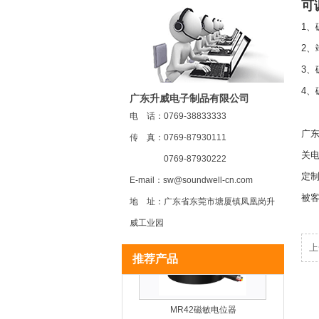
可
1、
2
MR22 磁敏电位器
3、
4
广东升威电子制品有限公司
电 话：0769-38833333
广东
传 真：0769-87930111
关
0769-87930222
MR20 磁敏电位器
定制
E-mail：sw@soundwell-cn.com
被客
地 址：广东省东莞市塘厦镇凤凰岗升
威工业园
上
推荐产品
MR42磁敏电位器