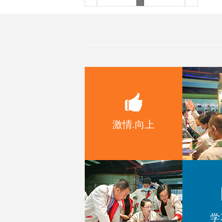
MD54一种带数码管显示的编码器
模组
MD52带OLED显示旋钮模组
激情.向上
EC1604 增量型编码器
学