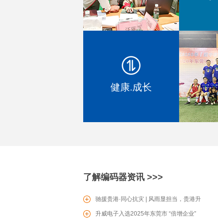
SV0601滑动型电位器
健康.成长
PT16电位器
了解编码器资讯 >>>
驰援贵港·同心抗灾 | 风雨显担当，贵港升
TS06轻触开关
威爱心驰援贵港防汛一线
升威电子入选2025年东莞市 “倍增企业”