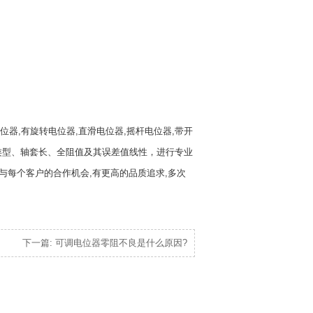
器,有旋转电位器,直滑电位器,摇杆电位器,带开
类型、轴套长、全阻值及其误差值线性，进行专业
与每个客户的合作机会,有更高的品质追求,多次
下一篇: 可调电位器零阻不良是什么原因?