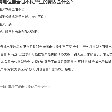
调电位器全阻不良产生的原因是什么?
碳片本身全阻不良；
、端子松动或端子与碳片接触不良；
碳片开裂；
、碳片膜层被电刷刮伤或刮断。
升威电子制品有限公司是27年老牌电位器生产厂家,专业生产各种类型的可调电位
电位器,带马达电位器等.可根据客户提供的轴心类型、轴长及工作部位长、轴套
.本公司电位器型号全,如现成的型号不能满足贵司需求,可以定制.升威电子珍惜
户评为“优秀供应商”.找可调电位器厂家就找升威电子.
一篇: 哪种可调电位器使用寿命长？