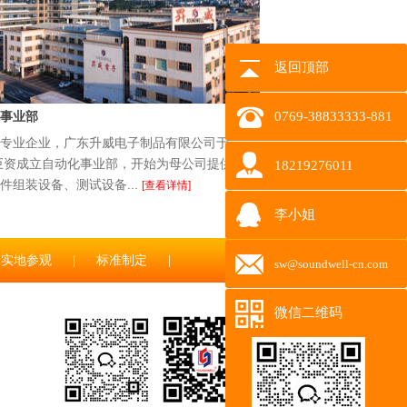
返回顶部
事业部
0769-38833333-881
专业企业，广东升威电子制品有限公司于
花巨资成立自动化事业部，开始为母公司提供全
18219276011
件组装设备、测试设备...
[查看详情]
李小姐
实地参观
|
标准制定
|
sw@soundwell-cn.com
微信二维码