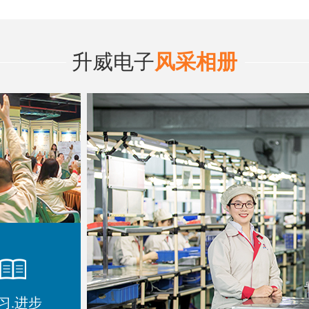
升威电子
风采相册
习.进步