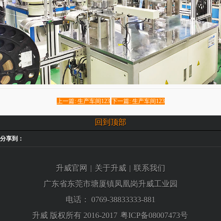
上一篇: 生产车间123
下一篇: 生产车间123
回到顶部
分享到：
升威官网
|
关于升威
|
联系我们
广东省东莞市塘厦镇凤凰岗升威工业园
电话：
0769-38833333-881
升威 版权所有 2016-2017
粤ICP备08007473号