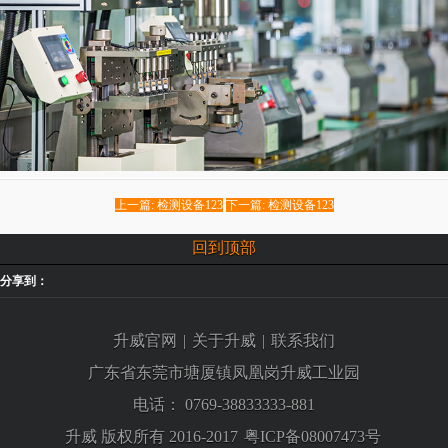
上一篇: 检测设备123
下一篇: 检测设备123
回到顶部
分享到：
升威官网
|
关于升威
|
联系我们
广东省东莞市塘厦镇凤凰岗升威工业园
电话：
0769-38833333-881
升威 版权所有 2016-2017
粤ICP备08007473号