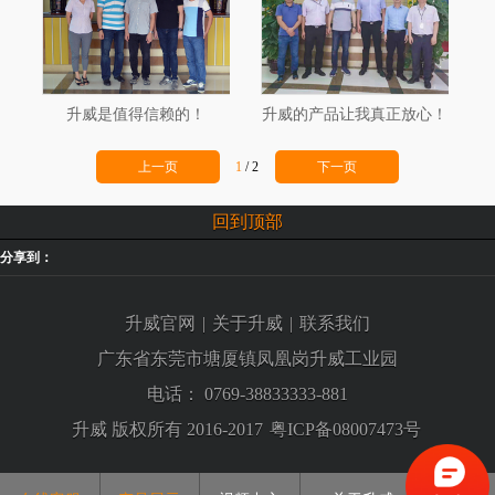
升威是值得信赖的！
升威的产品让我真正放心！
上一页
1
/
2
下一页
回到顶部
分享到：
升威官网
|
关于升威
|
联系我们
广东省东莞市塘厦镇凤凰岗升威工业园
电话：
0769-38833333-881
升威 版权所有 2016-2017
粤ICP备08007473号