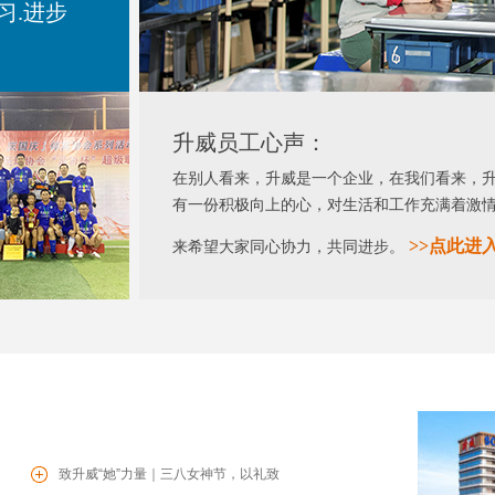
习.进步
升威员工心声：
在别人看来，升威是一个企业，在我们看来，
有一份积极向上的心，对生活和工作充满着激
>>
点此进
来希望大家同心协力，共同进步。
致升威“她”力量｜三八女神节，以礼致