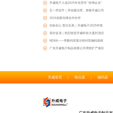
威爱心驰援贵港防汛一线
升威电子入选2025年东莞市 “倍增企业”
TS06轻触开关
名单
五一劳动节｜劳动最光荣，致敬升威公司
每一位辛勤的劳动者！
2024创新先锋合作伙伴
目标在心 责任在肩｜升威电子2025年绩
效目标责任书签约仪式圆满召开
喜封金顶｜热烈祝贺升威科技大厦封顶仪
式圆满举行
MD68——带数码管显示绝对型编码器模
组
广东升威电子制品有限公司增资扩产项目
RS1706塑胶轴旋转多路开关
开工仪式圆满收官
升威首页
|
电位器
|
编码器
联系升威
|
RS1705塑胶轴旋转多路开关
广东升威电子制品有