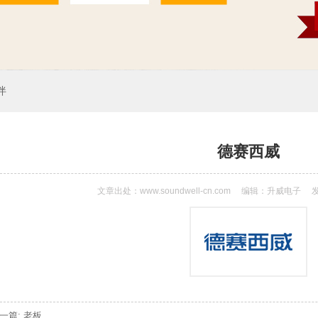
伴
德赛西威
文章出处：www.soundwell-cn.com
编辑：升威电子
发
一篇: 老板