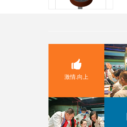
MD54一种带数码管显示的编码器
模组
MD52带OLED显示旋钮模组
激情.向上
EC1604 增量型编码器