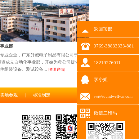
返回顶部
事业部
0769-38833333-881
专业企业，广东升威电子制品有限公司于
花巨资成立自动化事业部，开始为母公司提供全
18219276011
件组装设备、测试设备...
[查看详情]
李小姐
实地参观
|
标准制定
|
sw@soundwell-cn.com
微信二维码