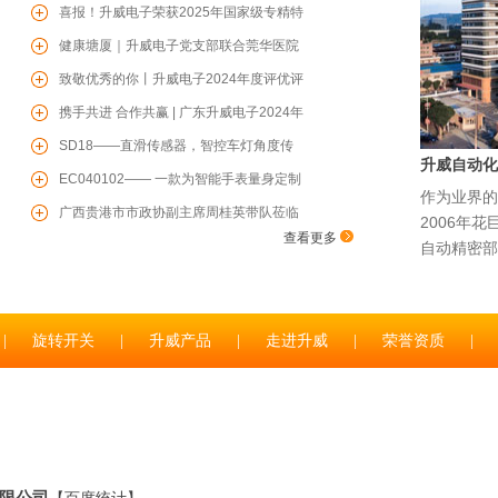
暖，共赴芳华
喜报！升威电子荣获2025年国家级专精特
新“小巨人”企业
健康塘厦｜升威电子党支部联合莞华医院
党支部开展“两企三新”党建联学共建、健
致敬优秀的你丨升威电子2024年度评优评
康联盟活动
先表彰大会圆满举行
携手共进 合作共赢 | 广东升威电子2024年
度供应商赋能培训会圆满成功
SD18——直滑传感器，智控车灯角度传
升威自动化
感器，为您保驾护航
EC040102—— 一款为智能手表量身定制
作为业界的
的增量型编码器
广西贵港市市政协副主席周桂英带队莅临
2006年
查看更多
升威电子参观考察
自动精密部
|
旋转开关
|
升威产品
|
走进升威
|
荣誉资质
|
限公司