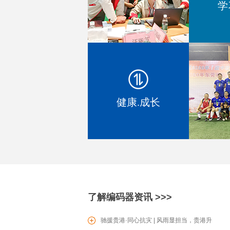
学
SV0601滑动型电位器
健康.成长
PT16电位器
了解编码器资讯 >>>
驰援贵港·同心抗灾 | 风雨显担当，贵港升