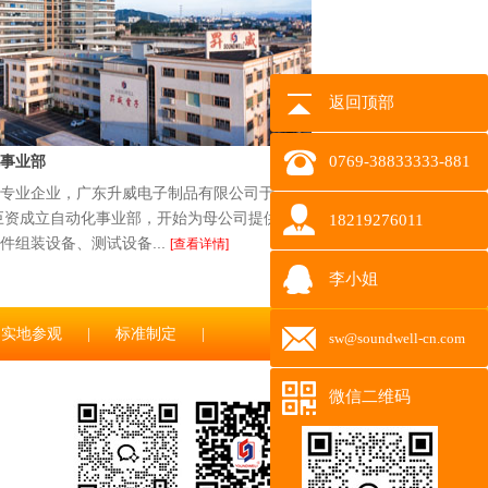
返回顶部
事业部
0769-38833333-881
专业企业，广东升威电子制品有限公司于
花巨资成立自动化事业部，开始为母公司提供全
18219276011
件组装设备、测试设备...
[查看详情]
李小姐
实地参观
|
标准制定
|
sw@soundwell-cn.com
微信二维码