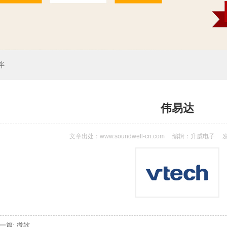
伴
伟易达
文章出处：www.soundwell-cn.com
编辑：升威电子
发
一篇: 微软