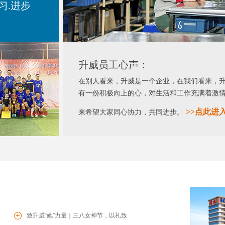
习.进步
升威员工心声：
在别人看来，升威是一个企业，在我们看来，
有一份积极向上的心，对生活和工作充满着激
>>
点此进
来希望大家同心协力，共同进步。
致升威“她”力量｜三八女神节，以礼致