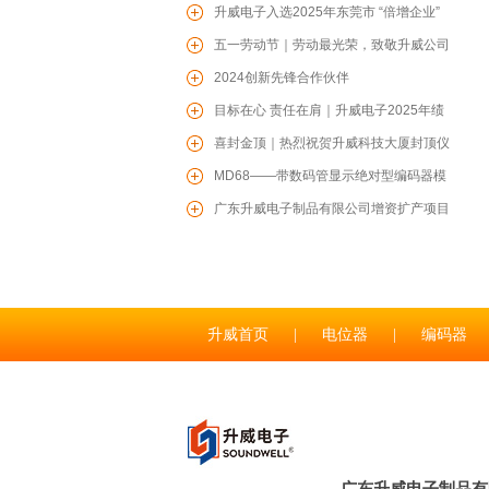
威爱心驰援贵港防汛一线
升威电子入选2025年东莞市 “倍增企业”
名单
五一劳动节｜劳动最光荣，致敬升威公司
每一位辛勤的劳动者！
2024创新先锋合作伙伴
目标在心 责任在肩｜升威电子2025年绩
效目标责任书签约仪式圆满召开
喜封金顶｜热烈祝贺升威科技大厦封顶仪
TS06轻触开关
式圆满举行
MD68——带数码管显示绝对型编码器模
组
广东升威电子制品有限公司增资扩产项目
开工仪式圆满收官
RS1706塑胶轴旋转多路开关
升威首页
|
电位器
|
编码器
联系升威
|
广东升威电子制品有