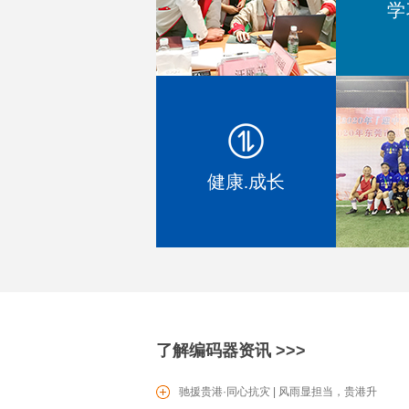
学
EC1604 增量型编码器
健康.成长
SV0601滑动型电位器
了解编码器资讯 >>>
PT16电位器
驰援贵港·同心抗灾 | 风雨显担当，贵港升