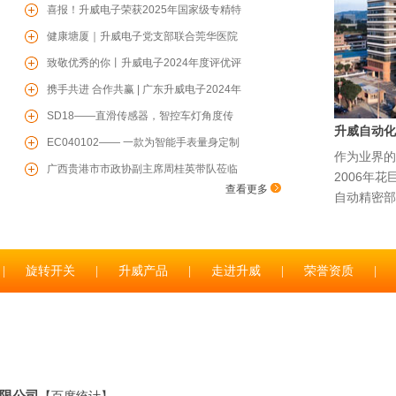
暖，共赴芳华
喜报！升威电子荣获2025年国家级专精特
新“小巨人”企业
健康塘厦｜升威电子党支部联合莞华医院
党支部开展“两企三新”党建联学共建、健
致敬优秀的你丨升威电子2024年度评优评
康联盟活动
先表彰大会圆满举行
携手共进 合作共赢 | 广东升威电子2024年
度供应商赋能培训会圆满成功
SD18——直滑传感器，智控车灯角度传
升威自动化
感器，为您保驾护航
EC040102—— 一款为智能手表量身定制
作为业界的
的增量型编码器
广西贵港市市政协副主席周桂英带队莅临
2006年
查看更多
升威电子参观考察
自动精密部
|
旋转开关
|
升威产品
|
走进升威
|
荣誉资质
|
限公司