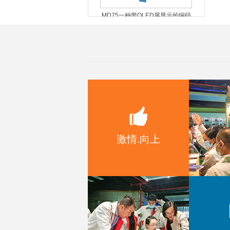
MD75一种带OLED屏显示的编码
器模组
MD54一种带数码管显示的编码器
模组
激情.向上
MD52带OLED显示旋钮模组