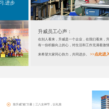
习.进步
升威员工心声：
在别人看来，升威是一个企业，在我们看来，
有一份积极向上的心，对生活和工作充满着激
>>
点此进
来希望大家同心协力，共同进步。
致升威“她”力量｜三八女神节，以礼致