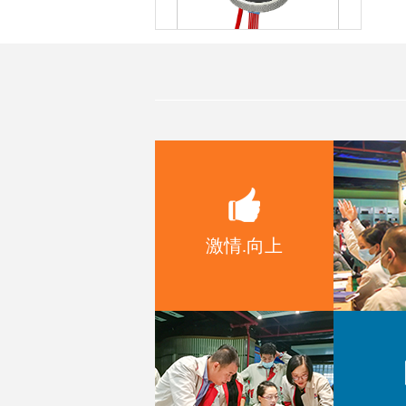
MD75一种带OLED屏显示的编码
器模组
MD54一种带数码管显示的编码器
模组
激情.向上
MD52带OLED显示旋钮模组