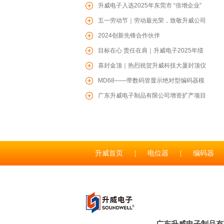
威爱心驰援贵港防汛一线
升威电子入选2025年东莞市 “倍增企业”
PT16电位器
名单
五一劳动节｜劳动最光荣，致敬升威公司
每一位辛勤的劳动者！
2024创新先锋合作伙伴
目标在心 责任在肩｜升威电子2025年绩
效目标责任书签约仪式圆满召开
喜封金顶｜热烈祝贺升威科技大厦封顶仪
式圆满举行
MD68——带数码管显示绝对型编码器模
组
广东升威电子制品有限公司增资扩产项目
TS06轻触开关
开工仪式圆满收官
升威首页
|
电位器
|
编码器
联系升威
|
RS1706塑胶轴旋转多路开关
广东升威电子制品有