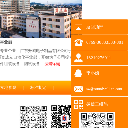
返回顶部
事业部
0769-38833333-881
专业企业，广东升威电子制品有限公司于
花巨资成立自动化事业部，开始为母公司提供全
18219276011
件组装设备、测试设备...
[查看详情]
李小姐
实地参观
|
标准制定
|
sw@soundwell-cn.com
微信二维码