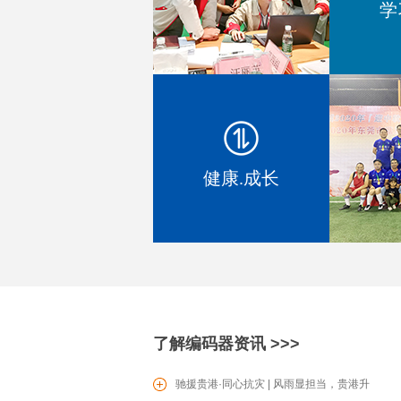
学
EC1604 增量型编码器
健康.成长
SV0601滑动型电位器
了解编码器资讯 >>>
驰援贵港·同心抗灾 | 风雨显担当，贵港升