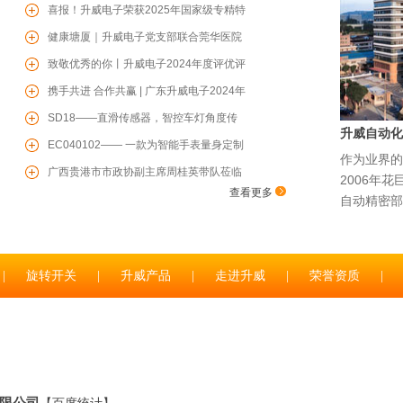
暖，共赴芳华
喜报！升威电子荣获2025年国家级专精特
新“小巨人”企业
健康塘厦｜升威电子党支部联合莞华医院
党支部开展“两企三新”党建联学共建、健
致敬优秀的你丨升威电子2024年度评优评
康联盟活动
先表彰大会圆满举行
携手共进 合作共赢 | 广东升威电子2024年
度供应商赋能培训会圆满成功
SD18——直滑传感器，智控车灯角度传
升威自动化
感器，为您保驾护航
EC040102—— 一款为智能手表量身定制
作为业界的
的增量型编码器
广西贵港市市政协副主席周桂英带队莅临
2006年
查看更多
升威电子参观考察
自动精密部
|
旋转开关
|
升威产品
|
走进升威
|
荣誉资质
|
限公司