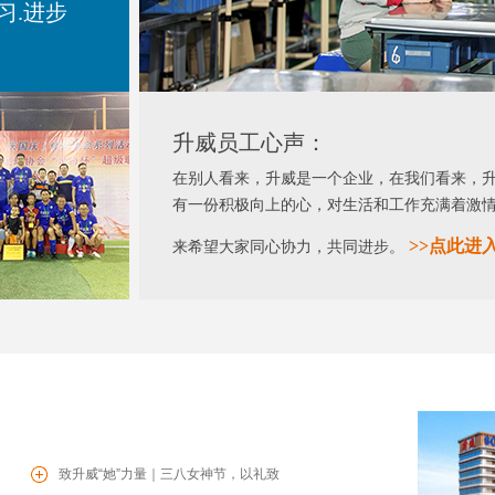
习.进步
升威员工心声：
在别人看来，升威是一个企业，在我们看来，
有一份积极向上的心，对生活和工作充满着激
>>
点此进
来希望大家同心协力，共同进步。
致升威“她”力量｜三八女神节，以礼致