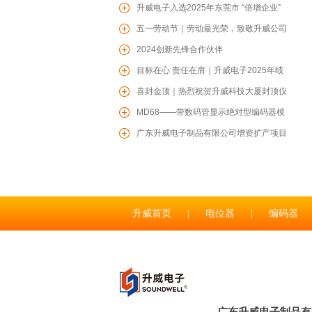
威爱心驰援贵港防汛一线
升威电子入选2025年东莞市 “倍增企业”
名单
五一劳动节｜劳动最光荣，致敬升威公司
每一位辛勤的劳动者！
2024创新先锋合作伙伴
目标在心 责任在肩｜升威电子2025年绩
效目标责任书签约仪式圆满召开
喜封金顶｜热烈祝贺升威科技大厦封顶仪
式圆满举行
MD68——带数码管显示绝对型编码器模
TS06轻触开关
组
广东升威电子制品有限公司增资扩产项目
开工仪式圆满收官
升威首页
|
电位器
|
编码器
RS1706塑胶轴旋转多路开关
联系升威
|
广东升威电子制品有