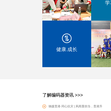
学
EC1604 增量型编码器
健康.成长
SV0601滑动型电位器
了解编码器资讯 >>>
驰援贵港·同心抗灾 | 风雨显担当，贵港升
PT16电位器