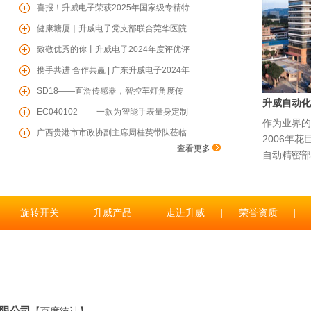
暖，共赴芳华
喜报！升威电子荣获2025年国家级专精特
新“小巨人”企业
健康塘厦｜升威电子党支部联合莞华医院
党支部开展“两企三新”党建联学共建、健
致敬优秀的你丨升威电子2024年度评优评
康联盟活动
先表彰大会圆满举行
携手共进 合作共赢 | 广东升威电子2024年
度供应商赋能培训会圆满成功
SD18——直滑传感器，智控车灯角度传
升威自动化
感器，为您保驾护航
EC040102—— 一款为智能手表量身定制
作为业界的
的增量型编码器
广西贵港市市政协副主席周桂英带队莅临
2006年
查看更多
升威电子参观考察
自动精密部
|
旋转开关
|
升威产品
|
走进升威
|
荣誉资质
|
限公司