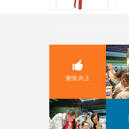
MD75一种带OLED屏显示的编码
器模组
MD54一种带数码管显示的编码器
模组
激情.向上
MD52带OLED显示旋钮模组