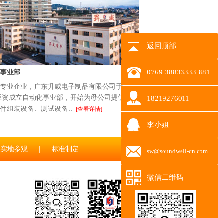
返回顶部
事业部
0769-38833333-881
专业企业，广东升威电子制品有限公司于
花巨资成立自动化事业部，开始为母公司提供全
18219276011
件组装设备、测试设备...
[查看详情]
李小姐
实地参观
|
标准制定
|
sw@soundwell-cn.com
微信二维码