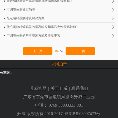
旋转编码器分辨率能看出旋转编码器的线数吗？
可调电位器额定功率
光电编码器故障及解决方案
什么是旋转编码器的最高响应频率和允许最高转速?
可调电位器的基本安装方式及注意事项
上一页
18
/
52
下一页
回到顶部
分享到：
升威官网
|
关于升威
|
联系我们
广东省东莞市塘厦镇凤凰岗升威工业园
电话：
0769-38833333-881
升威 版权所有 2016-2017
粤ICP备08007473号