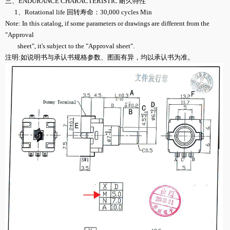
三、ENDURANCE CHARACTERISTIC 耐久特性
1、Rotational life 回转寿命：30,000 cycles Min
Note: In this catalog, if some parameters or drawings are different from the
"Approval
sheet", it's subject to the "Approval sheet".
注明:如说明书与承认书规格参数、图面有异，均以承认书为准。