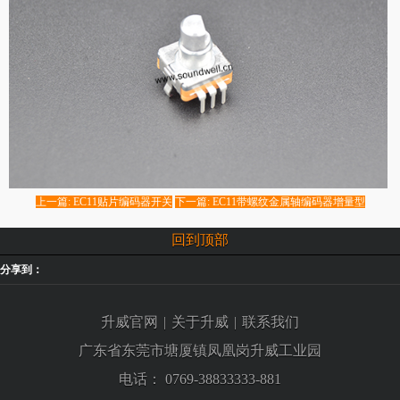
上一篇: EC11贴片编码器开关
下一篇: EC11带螺纹金属轴编码器增量型
回到顶部
分享到：
升威官网
|
关于升威
|
联系我们
广东省东莞市塘厦镇凤凰岗升威工业园
电话：
0769-38833333-881