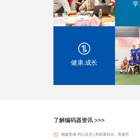
学
EC1604 增量型编码器
健康.成长
SV0601滑动型电位器
PT16电位器
了解编码器资讯 >>>
驰援贵港·同心抗灾 | 风雨显担当，贵港升