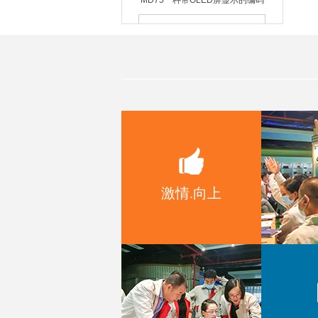
MD54一种带数码管显示的编码器
模组
激情.向上
MD52带OLED显示旋钮模组