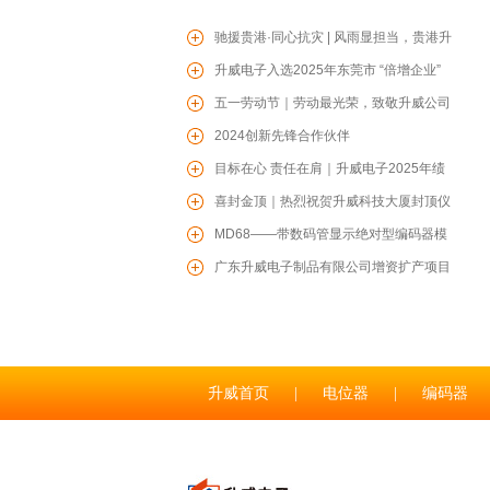
PT16电位器
驰援贵港·同心抗灾 | 风雨显担当，贵港升
威爱心驰援贵港防汛一线
升威电子入选2025年东莞市 “倍增企业”
名单
五一劳动节｜劳动最光荣，致敬升威公司
每一位辛勤的劳动者！
2024创新先锋合作伙伴
目标在心 责任在肩｜升威电子2025年绩
TS06轻触开关
效目标责任书签约仪式圆满召开
喜封金顶｜热烈祝贺升威科技大厦封顶仪
式圆满举行
MD68——带数码管显示绝对型编码器模
组
广东升威电子制品有限公司增资扩产项目
开工仪式圆满收官
RS1706塑胶轴旋转多路开关
升威首页
|
电位器
|
编码器
联系升威
|