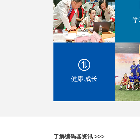
学
EC1604 增量型编码器
健康.成长
SV0601滑动型电位器
了解编码器资讯 >>>