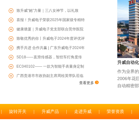
致升威“她”力量｜三八女神节，以礼致
暖，共赴芳华
喜报！升威电子荣获2025年国家级专精特
新“小巨人”企业
健康塘厦｜升威电子党支部联合莞华医院
党支部开展“两企三新”党建联学共建、健
致敬优秀的你丨升威电子2024年度评优评
康联盟活动
先表彰大会圆满举行
携手共进 合作共赢 | 广东升威电子2024年
度供应商赋能培训会圆满成功
SD18——直滑传感器，智控车灯角度传
升威自动化
感器，为您保驾护航
EC040102—— 一款为智能手表量身定制
作为业界的
的增量型编码器
广西贵港市市政协副主席周桂英带队莅临
2006年
查看更多
升威电子参观考察
自动精密部
|
旋转开关
|
升威产品
|
走进升威
|
荣誉资质
|