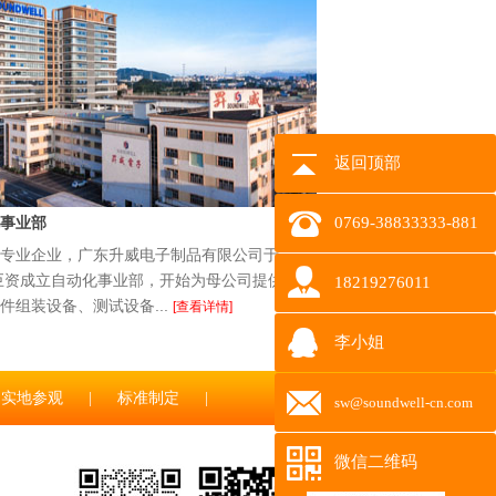
返回顶部
事业部
0769-38833333-881
专业企业，广东升威电子制品有限公司于
花巨资成立自动化事业部，开始为母公司提供全
18219276011
件组装设备、测试设备...
[查看详情]
李小姐
实地参观
|
标准制定
|
sw@soundwell-cn.com
微信二维码