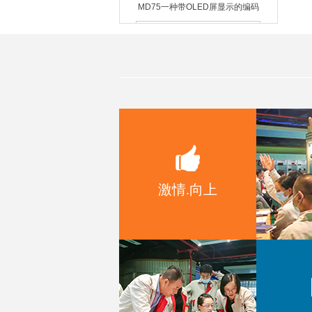
器模组
MD54一种带数码管显示的编码器
模组
激情.向上
MD52带OLED显示旋钮模组