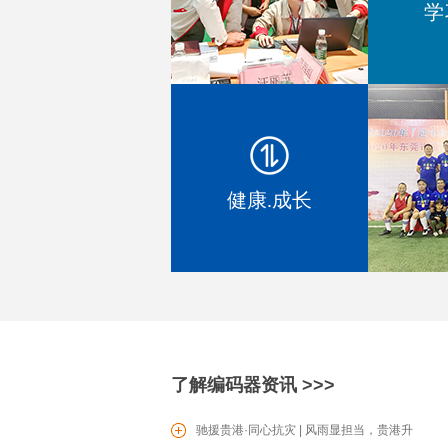
学
EC1604 增量型编码器
健康.成长
SV0601滑动型电位器
了解编码器资讯 >>>
PT16电位器
驰援贵港·同心抗灾 | 风雨显担当，贵港升