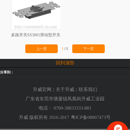
多路开关SS3001滑动型开关
上一页
1
/
1
下一页
回到顶部
分享到：
升威官网
|
关于升威
|
联系我们
广东省东莞市塘厦镇凤凰岗升威工业园
电话：
0769-38833333-881
升威 版权所有 2016-2017
粤ICP备08007473号