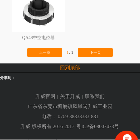
QA48中空电位器
上一页
1
/
1
下一页
回到顶部
分享到：
升威官网
|
关于升威
|
联系我们
广东省东莞市塘厦镇凤凰岗升威工业园
电话：
0769-38833333-881
升威 版权所有 2016-2017
粤ICP备08007473号