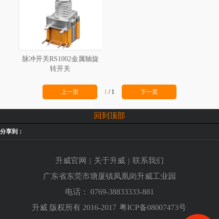
脉冲开关RS1002金属轴旋
转开关
上一页
1
/
1
下一页
回到顶部
分享到：
升威官网
|
关于升威
|
联系我们
广东省东莞市塘厦镇凤凰岗升威工业园
电话：
0769-38833333-881
升威 版权所有 2016-2017
粤ICP备08007473号