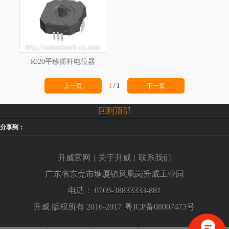
RJ20平移摇杆电位器
上一页
1
/
1
下一页
回到顶部
分享到：
升威官网
|
关于升威
|
联系我们
广东省东莞市塘厦镇凤凰岗升威工业园
电话：
0769-38833333-881
升威 版权所有 2016-2017
粤ICP备08007473号