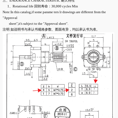
三、ENDURANCE CHARACTERISTIC 耐久特性
1、Rotational life 回转寿命：30,000 cycles Min
Note:In this catalog,if some parame ters lr drawings are different from the
"Approval
sheet",it's subject to the "Approval sheet".
注明:如说明书与承认书规格参数、图面有异，均以承认书为准。