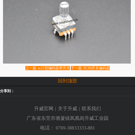
上一篇: ec11型编码器带开关
下一篇: EC06开关编码器
回到顶部
分享到：
升威官网
|
关于升威
|
联系我们
广东省东莞市塘厦镇凤凰岗升威工业园
电话：
0769-38833333-881