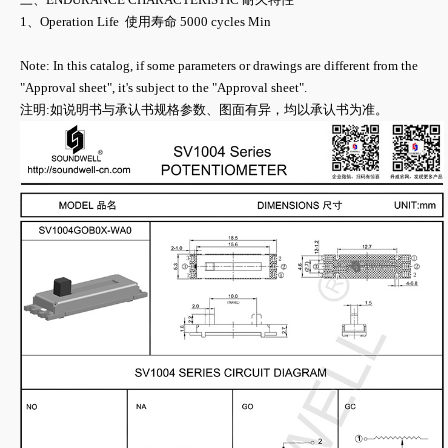
1、Operation Life 使用寿命 5000 cycles Min
Note: In this catalog, if some parameters or drawings are different from the
"Approval sheet", it's subject to the "Approval sheet".
注明:如说明书与承认书规格参数、图面有异，均以承认书为准。