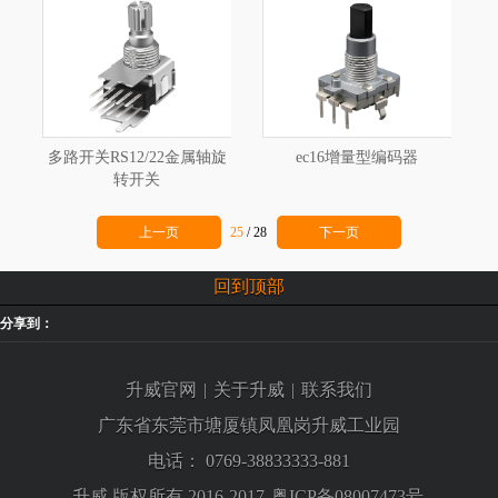
多路开关RS12/22金属轴旋
ec16增量型编码器
转开关
上一页
25
/
28
下一页
回到顶部
分享到：
升威官网
|
关于升威
|
联系我们
广东省东莞市塘厦镇凤凰岗升威工业园
电话：
0769-38833333-881
升威 版权所有 2016-2017
粤ICP备08007473号