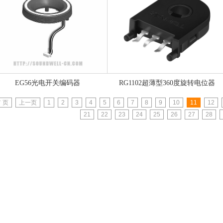
EG56光电开关编码器
RG1102超薄型360度旋转电位器
 页
上一页
1
2
3
4
5
6
7
8
9
10
11
12
21
22
23
24
25
26
27
28