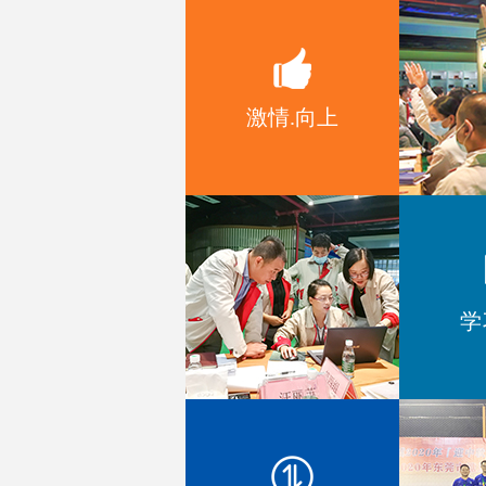
MD54一种带数码管显示的编码器
模组
激情.向上
MD52带OLED显示旋钮模组
学
EC1604 增量型编码器