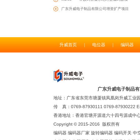
组
广东升威电子制品有限公司增资扩产项目
开工仪式圆满收官
RS1706塑胶轴旋转多路开关
升威首页
|
电位器
|
编码器
联系升威
|
广东升威电子制品有
RS1705塑胶轴旋转多路开关
地址：广东省东莞市塘厦镇凤凰岗升威工业园 服务
传 真：0769-87930111 0769-87930222 E-m
香港地址：香港官塘开源道六十四号源成中心 电 话
Copyright © 2015-2016 版权所有
编码器
编码器厂家 旋转编码器 编码开关 中