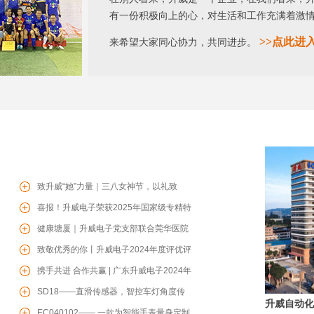
有一份积极向上的心，对生活和工作充满着激
>>
点此进
来希望大家同心协力，共同进步。
致升威“她”力量｜三八女神节，以礼致
暖，共赴芳华
喜报！升威电子荣获2025年国家级专精特
新“小巨人”企业
健康塘厦｜升威电子党支部联合莞华医院
党支部开展“两企三新”党建联学共建、健
致敬优秀的你丨升威电子2024年度评优评
康联盟活动
先表彰大会圆满举行
携手共进 合作共赢 | 广东升威电子2024年
度供应商赋能培训会圆满成功
SD18——直滑传感器，智控车灯角度传
升威自动化
感器，为您保驾护航
EC040102—— 一款为智能手表量身定制