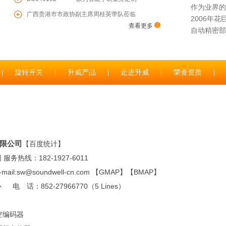
作为业界的
的增量型编码器
广西贵港市市政协副主席周桂英带队莅临
2006年
查看更多
升威电子参观考察
自动精密部
|
旋转开关
|
升威产品
|
走进升威
|
荣誉资质
|
限公司
【
百度统计
】
热线：182-1927-6011
ail:sw@soundwell-cn.com 【
GMAP
】【
BMAP
】
：852-27966770（5 Lines）
空编码器