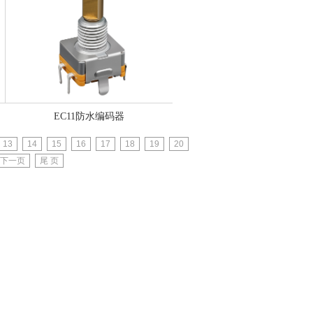
EC11防水编码器
13
14
15
16
17
18
19
20
下一页
尾 页