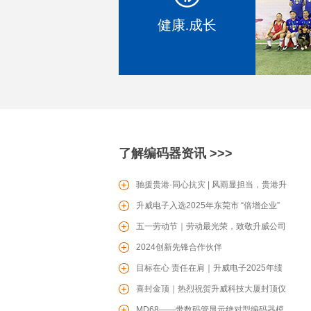
健康.成长
SV0601滑动型电位器
了解编码器资讯 >>>
PT16电位器
驰援贵港·同心抗灾 | 风雨显担当，贵港升
威爱心驰援贵港防汛一线
升威电子入选2025年东莞市 “倍增企业”
名单
五一劳动节｜劳动最光荣，致敬升威公司
每一位辛勤的劳动者！
2024创新先锋合作伙伴
目标在心 责任在肩｜升威电子2025年绩
效目标责任书签约仪式圆满召开
喜封金顶｜热烈祝贺升威科技大厦封顶仪
TS06轻触开关
式圆满举行
MD68——带数码管显示绝对型编码器模