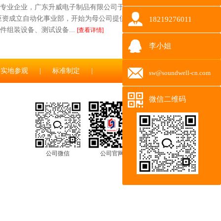
专业企业，广东升威电子制品有限公司于
花巨资成立自动化事业部，开始为母公司提供全
18219276011
件组装设备、测试设备...
[查看详情]
李小姐
实地参观
|
标准制定
|
sw@soundwell-cn.com
微信二维码
公司微信
公司官网